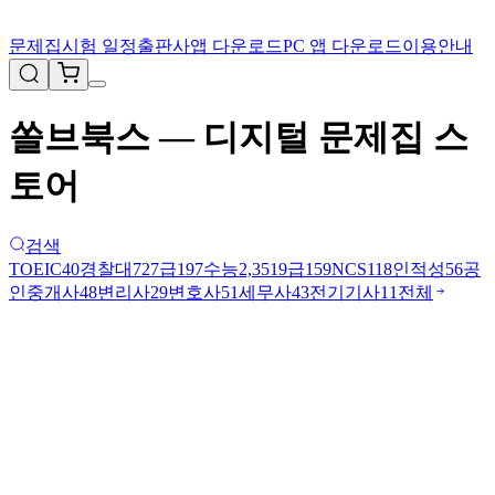
문제집
시험 일정
출판사
앱 다운로드
PC 앱 다운로드
이용안내
쏠브북스 — 디지털 문제집 스
토어
검색
TOEIC
40
경찰대
72
7급
197
수능
2,351
9급
159
NCS
118
인적성
56
공
인중개사
48
변리사
29
변호사
51
세무사
43
전기기사
11
전체
1
2023년 3월 고3 영어