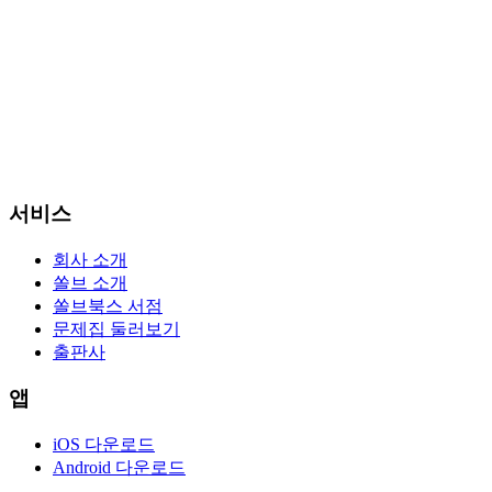
전자책
2027 시대에듀 버스운전자격시험 문제지
10
%
8,190원
9,100원
409P 적립
서비스
회사 소개
쏠브 소개
쏠브북스 서점
문제집 둘러보기
출판사
앱
iOS 다운로드
Android 다운로드