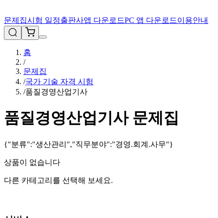
문제집
시험 일정
출판사
앱 다운로드
PC 앱 다운로드
이용안내
홈
/
문제집
/
국가 기술 자격 시험
/
품질경영산업기사
품질경영산업기사
문제집
{"분류":"생산관리","직무분야":"경영.회계.사무"}
상품이 없습니다
다른 카테고리를 선택해 보세요.