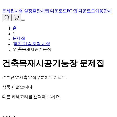
문제집
시험 일정
출판사
앱 다운로드
PC 앱 다운로드
이용안내
홈
/
문제집
/
국가 기술 자격 시험
/
건축목재시공기능장
건축목재시공기능장
문제집
{"분류":"건축","직무분야":"건설"}
상품이 없습니다
다른 카테고리를 선택해 보세요.