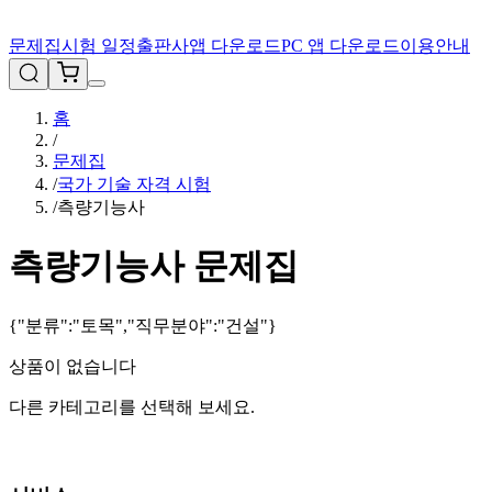
문제집
시험 일정
출판사
앱 다운로드
PC 앱 다운로드
이용안내
홈
/
문제집
/
국가 기술 자격 시험
/
측량기능사
측량기능사
문제집
{"분류":"토목","직무분야":"건설"}
상품이 없습니다
다른 카테고리를 선택해 보세요.