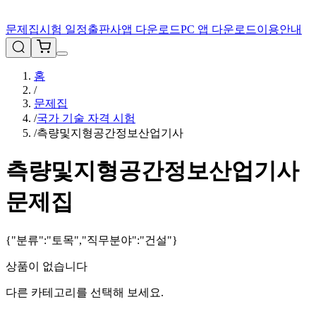
문제집
시험 일정
출판사
앱 다운로드
PC 앱 다운로드
이용안내
홈
/
문제집
/
국가 기술 자격 시험
/
측량및지형공간정보산업기사
측량및지형공간정보산업기사
문제집
{"분류":"토목","직무분야":"건설"}
상품이 없습니다
다른 카테고리를 선택해 보세요.