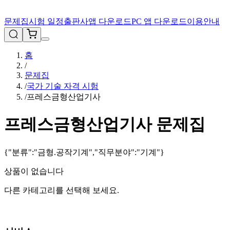
문제집
시험 일정
출판사
앱 다운로드
PC 앱 다운로드
이용안내
홈
/
문제집
/
국가 기술 자격 시험
/
프레스금형산업기사
프레스금형산업기사
문제집
{"분류":"금형.공작기계","직무분야":"기계"}
상품이 없습니다
다른 카테고리를 선택해 보세요.