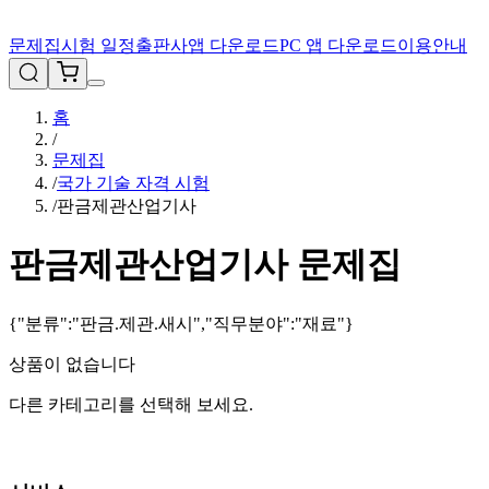
문제집
시험 일정
출판사
앱 다운로드
PC 앱 다운로드
이용안내
홈
/
문제집
/
국가 기술 자격 시험
/
판금제관산업기사
판금제관산업기사
문제집
{"분류":"판금.제관.새시","직무분야":"재료"}
상품이 없습니다
다른 카테고리를 선택해 보세요.