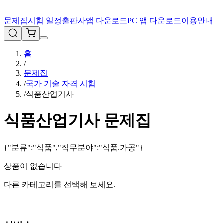
문제집
시험 일정
출판사
앱 다운로드
PC 앱 다운로드
이용안내
홈
/
문제집
/
국가 기술 자격 시험
/
식품산업기사
식품산업기사
문제집
{"분류":"식품","직무분야":"식품.가공"}
상품이 없습니다
다른 카테고리를 선택해 보세요.