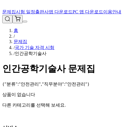
문제집
시험 일정
출판사
앱 다운로드
PC 앱 다운로드
이용안내
홈
/
문제집
/
국가 기술 자격 시험
/
인간공학기술사
인간공학기술사
문제집
{"분류":"안전관리","직무분야":"안전관리"}
상품이 없습니다
다른 카테고리를 선택해 보세요.