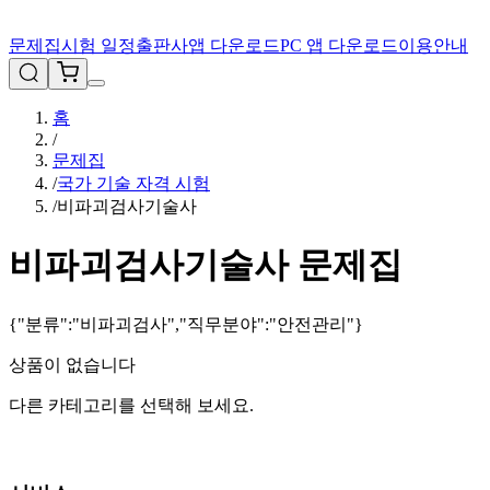
문제집
시험 일정
출판사
앱 다운로드
PC 앱 다운로드
이용안내
홈
/
문제집
/
국가 기술 자격 시험
/
비파괴검사기술사
비파괴검사기술사
문제집
{"분류":"비파괴검사","직무분야":"안전관리"}
상품이 없습니다
다른 카테고리를 선택해 보세요.