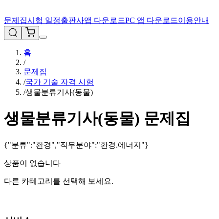
문제집
시험 일정
출판사
앱 다운로드
PC 앱 다운로드
이용안내
홈
/
문제집
/
국가 기술 자격 시험
/
생물분류기사(동물)
생물분류기사(동물)
문제집
{"분류":"환경","직무분야":"환경.에너지"}
상품이 없습니다
다른 카테고리를 선택해 보세요.