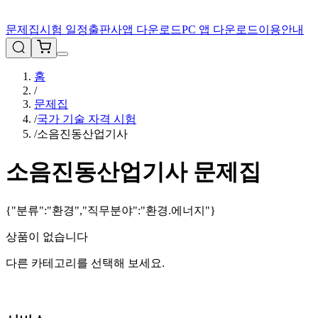
문제집
시험 일정
출판사
앱 다운로드
PC 앱 다운로드
이용안내
홈
/
문제집
/
국가 기술 자격 시험
/
소음진동산업기사
소음진동산업기사
문제집
{"분류":"환경","직무분야":"환경.에너지"}
상품이 없습니다
다른 카테고리를 선택해 보세요.