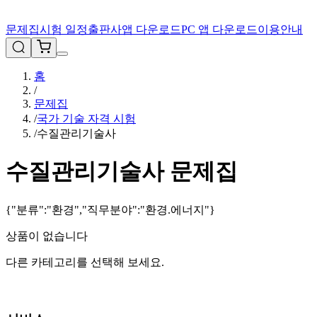
문제집
시험 일정
출판사
앱 다운로드
PC 앱 다운로드
이용안내
홈
/
문제집
/
국가 기술 자격 시험
/
수질관리기술사
수질관리기술사
문제집
{"분류":"환경","직무분야":"환경.에너지"}
상품이 없습니다
다른 카테고리를 선택해 보세요.