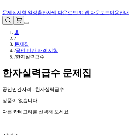
문제집
시험 일정
출판사
앱 다운로드
PC 앱 다운로드
이용안내
홈
/
문제집
/
공인 민간 자격 시험
/
한자실력급수
한자실력급수
문제집
공인민간자격 - 한자실력급수
상품이 없습니다
다른 카테고리를 선택해 보세요.